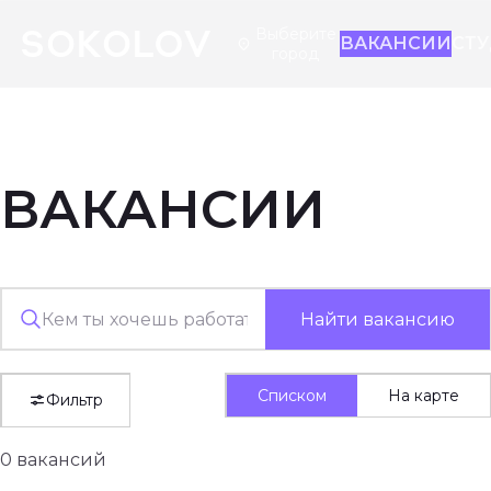
Выберите
ВАКАНСИИ
СТ
город
ВАКАНСИИ
Найти вакансию
Списком
На карте
Фильтр
0 вакансий